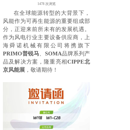
1478
次浏览
在全球能源转型的大背景下，
风能作为可再生能源的重要组成部
分，正迎来前所未有的发展机遇。
作为风电行业
主要
设备供应商，上
海舜诺机械有限公司
将
携旗下
PRIMO普锐马
、
SOMA
品牌系列产
品及解决方案，隆重亮相
CIPPE北
京风能展
，
敬请期待
！