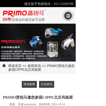
液压扳手热线电话：021-51028700
20年
您身边的液压扳手品牌
舜诺首页
新闻资讯
PRIMO普锐马邀您
>>
>>
参观CIPPE北京风能展
舜诺新闻
行业资讯
PRIMO普锐马邀您参观CIPPE北京风能展
来源:
作者:
primotools
发布时间:
2024-10-14