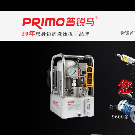
20年
舜诺首
您身边的液压扳手品牌
您
您
公司成立于
9600