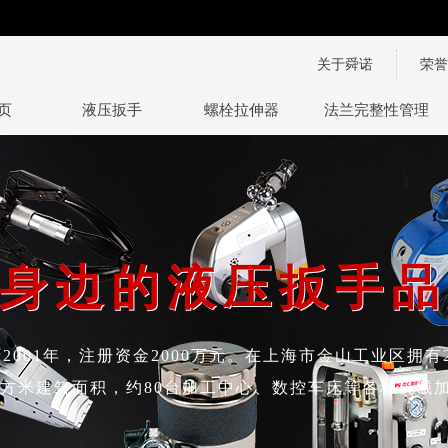
关于舜诺
荣誉
页
液压扳手
螺栓拉伸器
法兰完整性管理技
身边的液压扳手品
身边的液压扳手品
2001年，注册资金2000万元。在上海市金山工业区拥有
多平方米建筑面积，约80台加工中心、数控车床等各种机械