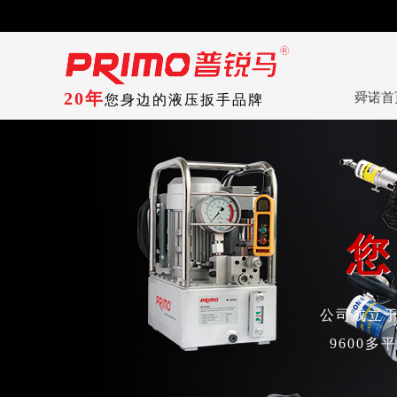
20年
舜诺首
您身边的液压扳手品牌
您
您
公司成立于
9600