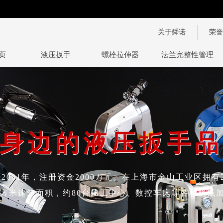
关于舜诺
荣誉
页
液压扳手
螺栓拉伸器
法兰完整性管理技
身边的液压扳手品
身边的液压扳手品
2001年，注册资金2000万元。在上海市金山工业区拥有
多平方米建筑面积，约80台加工中心、数控车床等各种机械